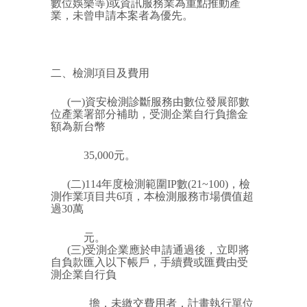
數位娛樂等)或資訊服務業為重點推動產
業，未曾申請本案者為優先。
二、檢測項目及費用
(一)資安檢測診斷服務由數位發展部數
位產業署部分補助，受測企業自行負擔金
額為新台幣
35,000元。
(二)114年度檢測範圍IP數(21~100)，檢
測作業項目共6項，本檢測服務市場價值超
過30萬
元。
(三)受測企業應於申請通過後，立即將
自負款匯入以下帳戶，手續費或匯費由受
測企業自行負
擔，未繳交費用者，計畫執行單位