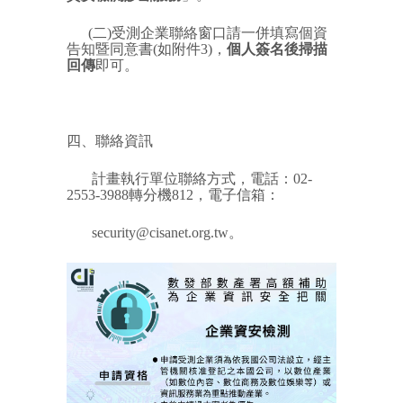
(二)受測企業聯絡窗口請一併填寫個資
告知暨同意書(如附件3)，
個人簽名後掃描
回傳
即可。
四、聯絡資訊
計畫執行單位聯絡方式，電話：02-
2553-3988轉分機812，電子信箱：
security@cisanet.org.tw。