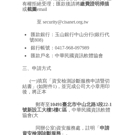
有權拒絕受理；匯款後請將
繳費證明掃描
或
截圖
email
至 security@cisanet.org.tw
匯款銀行：玉山銀行中山分行(銀行代
號808)
銀行帳號：0417-968-097989
匯款戶名：中華民國資訊軟體協會
三、申請方式
(一)填寫「資安檢測診斷服務申請暨切
結書」(如附件1)，並完成公司大小章用印
後，將正本
郵寄至
10491臺北市中山北路3段22-1
號新設工大樓5樓C區
，中華民國資訊軟體
協會(大
同辦公室)資安服務處，註明「
申請
資安檢測診斷服務
」。