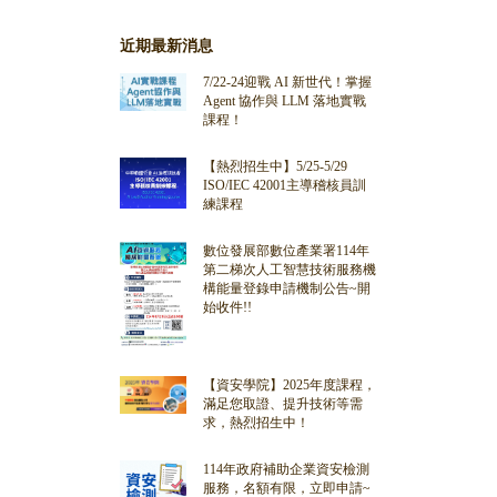
近期最新消息
7/22-24迎戰 AI 新世代！掌握
Agent 協作與 LLM 落地實戰
課程！
【熱烈招生中】5/25-5/29
ISO/IEC 42001主導稽核員訓
練課程
數位發展部數位產業署114年
第二梯次人工智慧技術服務機
構能量登錄申請機制公告~開
始收件!!
【資安學院】2025年度課程，
滿足您取證、提升技術等需
求，熱烈招生中！
114年政府補助企業資安檢測
服務，名額有限，立即申請~